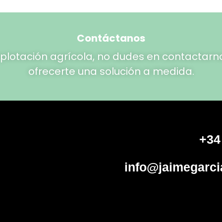
Contáctanos
explotación agrícola, no dudes en contacta
ofrecerte una solución a medida.
+34
info@jaimegarci