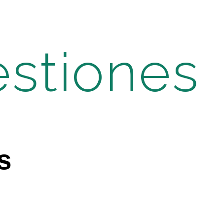
estiones
s